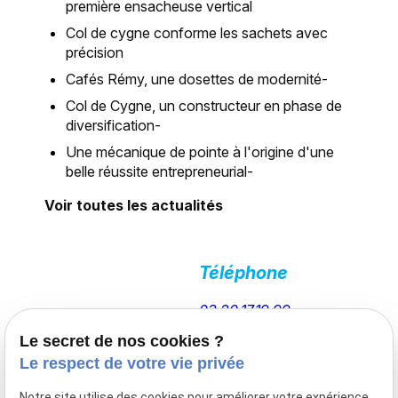
première ensacheuse vertical
Col de cygne conforme les sachets avec
précision
Cafés Rémy, une dosettes de modernité-
Col de Cygne, un constructeur en phase de
diversification-
Une mécanique de pointe à l'origine d'une
belle réussite entrepreneurial-
Voir toutes les actualités
Téléphone
03.20.17.19.99
Col de Cygne,
fabricant de
Le secret de nos cookies ?
conformateurs
Le respect de votre vie privée
et ensacheuse
verticale basé à
Notre site utilise des cookies pour améliorer votre expérience