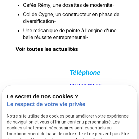
Cafés Rémy, une dosettes de modernité-
Col de Cygne, un constructeur en phase de
diversification-
Une mécanique de pointe à l'origine d'une
belle réussite entrepreneurial-
Voir toutes les actualités
Téléphone
03.20.17.19.99
Col de Cygne,
fabricant de
Le secret de nos cookies ?
conformateurs
Le respect de votre vie privée
et ensacheuse
verticale basé à
Notre site utilise des cookies pour améliorer votre expérience
de navigation et vous offrir un contenu personnalisé. Les
Pérenchies, France.
cookies strictement nécessaires sont essentiels au
Adresse
Horaires
fonctionnement de base de notre site et ne peuvent pas être