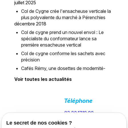
juillet 2025
Col de Cygne crée l'ensacheuse verticale la
plus polyvalente du marché à Pérenchies
décembre 2018
Col de cygne prend un nouvel envol : Le
spécialiste du conformateur lance sa
première ensacheuse vertical
Col de cygne conforme les sachets avec
précision
Cafés Rémy, une dosettes de modernité-
Voir toutes les actualités
Téléphone
03.20.17.19.99
Col de Cygne,
fabricant de
Le secret de nos cookies ?